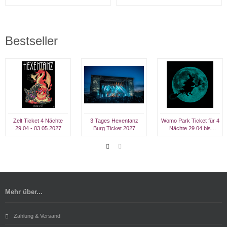
Bestseller
Zelt Ticket 4 Nächte
3 Tages Hexentanz
Womo Park Ticket für 4
29.04 - 03.05.2027
Burg Ticket 2027
Nächte 29.04.bis
03.05.27
Mehr über...
Zahlung & Versand